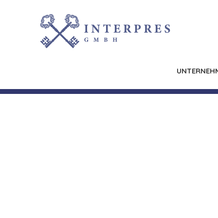
UNTERNEH
Seeresiden
Vor den Toren Potsdams inmitten der Idylle der Hav