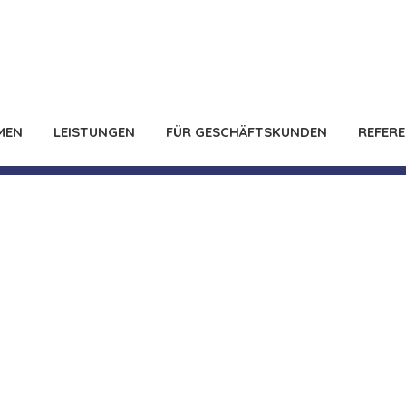
MEN
LEISTUNGEN
FÜR GESCHÄFTSKUNDEN
REFER
z Werder
elauen entstand mit der SeeResidenz Werder eine